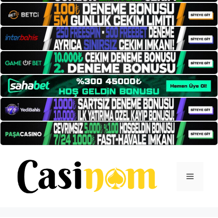
İçeriğe
atla
Menü