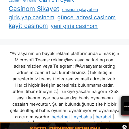
Casinom Yeni Giriş
Casinom Şikayet
casinom şikayetleri
giris yap casinom
güncel adresi casinom
kayit casinom
yeni giris casinom
"Avrasya'nın en büyük reklam platformunda olmak için
Microsoft Teams:
reklam@avrasyamarketing.com
adresimizden veya Telegram: @Avrasyamarketing
adresimizden irtibat kurabilirsiniz. (Tek iletişim
adreslerimiz teams / telegram ve mail adresimizdir.
Harici hiçbir iletişim adresimiz bulunmamaktadır.
Lütfen itibar etmeyiniz.) Türkiye yasalarına göre 7258
sayılı kanun uyarınca yasa dışı bahis oynamanın
cezaları mevcuttur. Şu an bulunduğunuz site hiç bir
şekilde illegal bahis oyunları oynatmıyor ve oynamaya
aracı olmuyordur.
hedefbet
|
nycbahis
|
herabet
|
sbetin
|
venusbetguncel
|
yazitura
|
shotbet
|
×