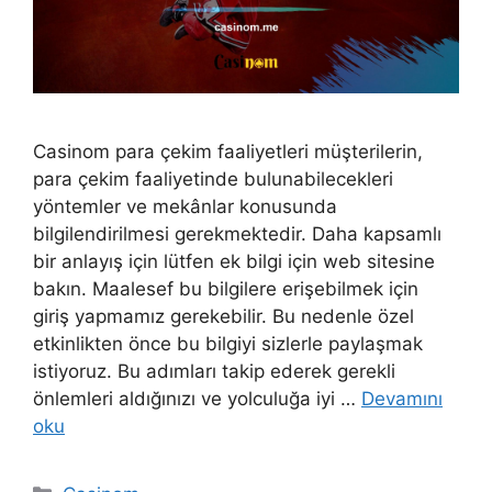
Casinom para çekim faaliyetleri müşterilerin,
para çekim faaliyetinde bulunabilecekleri
yöntemler ve mekânlar konusunda
bilgilendirilmesi gerekmektedir. Daha kapsamlı
bir anlayış için lütfen ek bilgi için web sitesine
bakın. Maalesef bu bilgilere erişebilmek için
giriş yapmamız gerekebilir. Bu nedenle özel
etkinlikten önce bu bilgiyi sizlerle paylaşmak
istiyoruz. Bu adımları takip ederek gerekli
önlemleri aldığınızı ve yolculuğa iyi …
Devamını
oku
Kategoriler