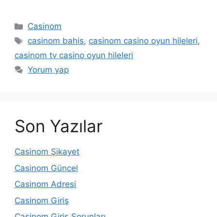
Kategoriler
Casinom
Etiketler
casinom bahis
,
casinom casino oyun hileleri
,
casinom tv casino oyun hileleri
Yorum yap
Son Yazılar
Casinom Şikayet
Casinom Güncel
Casinom Adresi
Casinom Giriş
Casinom Giriş Sorunları