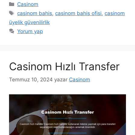
Kategoriler
Casinom
Etiketler
casinom bahis
,
casinom bahis ofisi
,
casinom
üyelik güvenilirlik
Yorum yap
Casinom Hızlı Transfer
Temmuz 10, 2024
yazar
Casinom