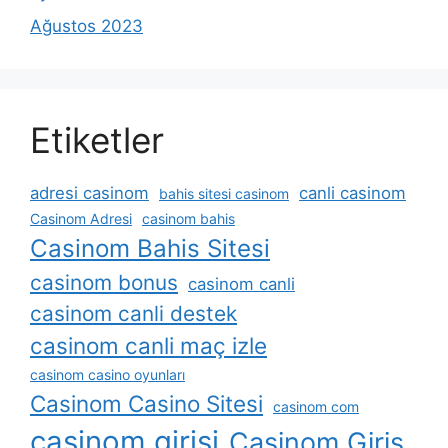
Ağustos 2023
Etiketler
adresi casinom
canli casinom
bahis sitesi casinom
Casinom Adresi
casinom bahis
Casinom Bahis Sitesi
casinom bonus
casinom canli
casinom canli destek
casinom canli maç izle
casinom casino oyunları
Casinom Casino Sitesi
casinom com
casinom girisi
Casinom Giriş