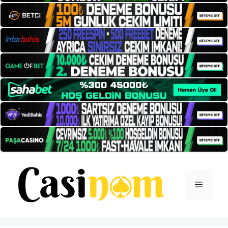
İçeriğe
atla
Menü