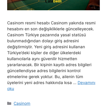
Casinom resmi hesabı Casinom yakında resmi
hesabını en son değişikliklerle güncelleyecek.
Casinom Türkiye pazarında yasal statüsü
bulunmadığından dolayı giriş adresini
değiştirmiştir. Yeni giriş adresini kullanan
Türkiye’deki kişiler de diğer ülkelerdeki
kullanıcılarla aynı güvenilir hizmetten
yararlanacak. Bir kişinin kayıtlı adres bilgileri
güncellendiyse adres bilgilerini kontrol
etmelerine gerek yoktur. Bu, ailenin tüm
üyelerini yeni adres hakkında kısa …
Devamını
oku
Kategoriler
Casinom