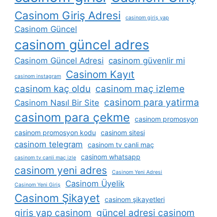
Casinom Giriş Adresi
casinom giriş yap
Casinom Güncel
casinom güncel adres
Casinom Güncel Adresi
casinom güvenlir mi
Casinom Kayıt
casinom instagram
casinom kaç oldu
casinom maç izleme
casinom para yatirma
Casinom Nasıl Bir Site
casinom para çekme
casinom promosyon
casinom promosyon kodu
casinom sitesi
casinom telegram
casinom tv canli maç
casinom whatsapp
casinom tv canli maç izle
casinom yeni adres
Casinom Yeni Adresi
Casinom Üyelik
Casinom Yeni Giriş
Casinom Şikayet
casinom şikayetleri
giris yap casinom
güncel adresi casinom