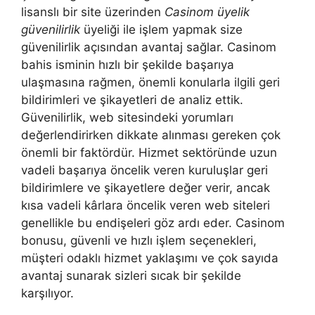
lisanslı bir site üzerinden
Casinom üyelik
güvenilirlik
üyeliği ile işlem yapmak size
güvenilirlik açısından avantaj sağlar. Casinom
bahis isminin hızlı bir şekilde başarıya
ulaşmasına rağmen, önemli konularla ilgili geri
bildirimleri ve şikayetleri de analiz ettik.
Güvenilirlik, web sitesindeki yorumları
değerlendirirken dikkate alınması gereken çok
önemli bir faktördür. Hizmet sektöründe uzun
vadeli başarıya öncelik veren kuruluşlar geri
bildirimlere ve şikayetlere değer verir, ancak
kısa vadeli kârlara öncelik veren web siteleri
genellikle bu endişeleri göz ardı eder. Casinom
bonusu, güvenli ve hızlı işlem seçenekleri,
müşteri odaklı hizmet yaklaşımı ve çok sayıda
avantaj sunarak sizleri sıcak bir şekilde
karşılıyor.