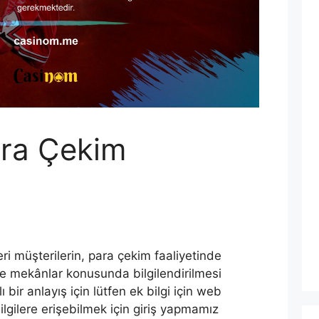
ra Çekim
ri müşterilerin, para çekim faaliyetinde
ve mekânlar konusunda bilgilendirilmesi
ir anlayış için lütfen ek bilgi için web
ilgilere erişebilmek için giriş yapmamız