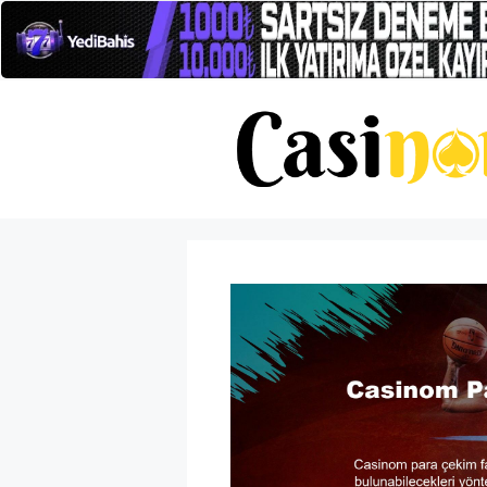
İçeriğe
atla