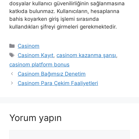
dosyalar kullanıcı güvenilirliğinin sağlanmasına
katkıda bulunmaz. Kullanıcıların, hesaplarına
bahis koyarken giriş işlemi sırasında
kullandıkları şifreyi girmeleri gerekmektedir.
Kategoriler
Casinom
Etiketler
Casinom Kayıt
,
casinom kazanma şansı
,
casinom platform bonus
Casinom Bağımsız Denetim
Casinom Para Çekim Faaliyetleri
Yorum yapın
Yorum