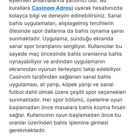
eylemleri anlamalarına yardımcı olur. Bu
kurallara
Casinom Adresi
uyarak hesabınızda
kolayca bilgi ve deneyim edinebilirsiniz. Sanal
bahis uygulamaları, alışılagelmiş tercihlerin
ötesinde spor dallarına da bahis oynama şansı
sunmaktadır. Uygulama, sunduğu ekranda
sanal spor branşlarını sergiliyor. Kullanıcılar bu
sayede maç öncesinde bahis oranlarına bahis
oynayabiliyor ve ardından uygulamanın
ekranından oyunun ilerleyişini takip edebiliyor.
Casinom tarafından sağlanan sanal bahis
uygulaması, at yarışı, köpek yarışı ve sanal
futbol dahil olmak üzere çeşitli spor seçenekleri
sunmaktadır. Her spor bölümü, üyelerine oyun
başlamadan önce masalara bahis koyma fırsatı
sağlar. Kullanıcının oyun başlamadan önce bu
oranlar üzerinden bahis işlemine girmesi
gerekmektedir.