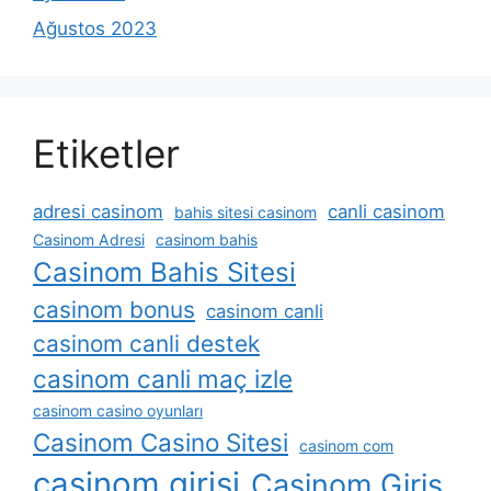
Ağustos 2023
Etiketler
adresi casinom
canli casinom
bahis sitesi casinom
Casinom Adresi
casinom bahis
Casinom Bahis Sitesi
casinom bonus
casinom canli
casinom canli destek
casinom canli maç izle
casinom casino oyunları
Casinom Casino Sitesi
casinom com
casinom girisi
Casinom Giriş