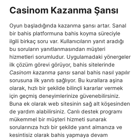
Casinom Kazanma Şansı
Oyun başladığında kazanma şansı artar. Sanal
bir bahis platformuna bahis koyma süreciyle
ilgili birkaç soru var. Kullanıcıların yanıt aradığı
bu soruların yanıtlanmasından müşteri
hizmetleri sorumludur. Uygulamadaki yönergeler
ilk çözüm görevi görüyor, bahis sitelerinde
Casinom kazanma şansı
sanal bahis nasıl yapılır
sorusuna ilk yanıtı sağlıyor. Bu kurallara aşina
olarak, hızlı bir şekilde bilinçli kararlar vermek
için geçmiş deneyimlerinize güvenebilirsiniz.
Buna ek olarak web sitesinin sağ alt köşesinden
de yardım alabilirsiniz. Canlı destek programı
mükemmel bir müşteri hizmeti sunarak
sorularınıza hızlı bir şekilde yanıt almanıza ve
kesintisiz olarak bahis yapmaya devam