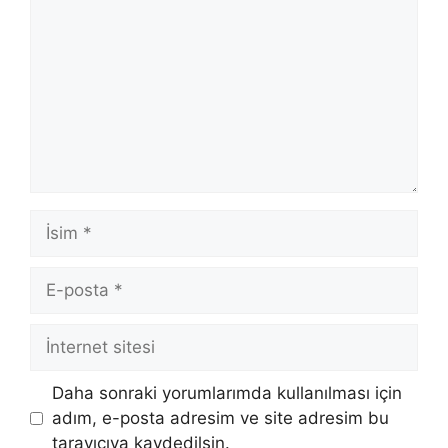
İsim
E-
posta
İnternet
sitesi
Daha sonraki yorumlarımda kullanılması için
adım, e-posta adresim ve site adresim bu
tarayıcıya kaydedilsin.