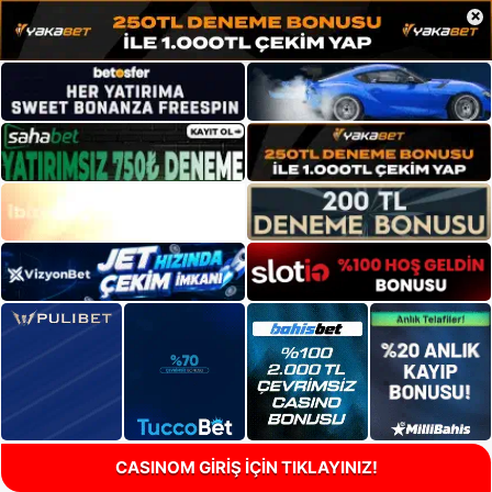
×
CASINOM GİRİŞ İÇİN TIKLAYINIZ!