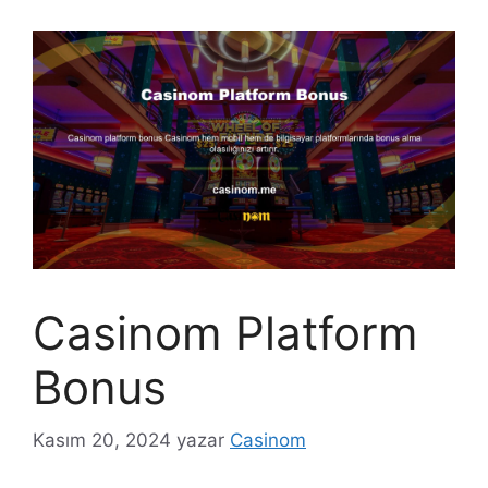
Casinom Platform
Bonus
Kasım 20, 2024
yazar
Casinom