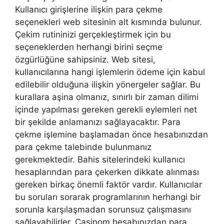
Kullanıcı girişlerine ilişkin para çekme
seçenekleri web sitesinin alt kısmında bulunur.
Çekim rutininizi gerçekleştirmek için bu
seçeneklerden herhangi birini seçme
özgürlüğüne sahipsiniz. Web sitesi,
kullanıcılarına hangi işlemlerin ödeme için kabul
edilebilir olduğuna ilişkin yönergeler sağlar. Bu
kurallara aşina olmanız, sınırlı bir zaman dilimi
içinde yapılması gereken gerekli eylemleri net
bir şekilde anlamanızı sağlayacaktır. Para
çekme işlemine başlamadan önce hesabınızdan
para çekme talebinde bulunmanız
gerekmektedir. Bahis sitelerindeki kullanıcı
hesaplarından para çekerken dikkate alınması
gereken birkaç önemli faktör vardır. Kullanıcılar
bu soruları sorarak programlarının herhangi bir
sorunla karşılaşmadan sorunsuz çalışmasını
sağlayabilirler. Casinom hesabınızdan para