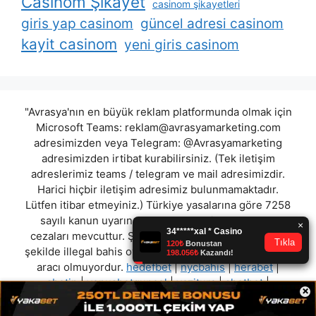
Casinom Şikayet
casinom şikayetleri
giris yap casinom
güncel adresi casinom
kayit casinom
yeni giris casinom
"Avrasya'nın en büyük reklam platformunda olmak için
Microsoft Teams:
reklam@avrasyamarketing.com
adresimizden veya Telegram: @Avrasyamarketing
adresimizden irtibat kurabilirsiniz. (Tek iletişim
adreslerimiz teams / telegram ve mail adresimizdir.
Harici hiçbir iletişim adresimiz bulunmamaktadır.
Lütfen itibar etmeyiniz.) Türkiye yasalarına göre 7258
sayılı kanun uyarınca yasa dışı bahis oynamanın
cezaları mevcuttur. Şu an bulunduğunuz site hiç bir
şekilde illegal bahis oyunları oynatmıyor ve oynamaya
aracı olmuyordur.
hedefbet
|
nycbahis
|
herabet
|
sbetin
|
venusbetguncel
|
yazitura
|
shotbet
|
×
grandsapphirebet
"