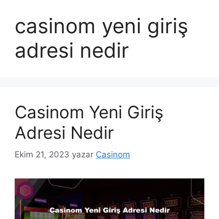
casinom yeni giriş
adresi nedir
Casinom Yeni Giriş
Adresi Nedir
Ekim 21, 2023
yazar
Casinom