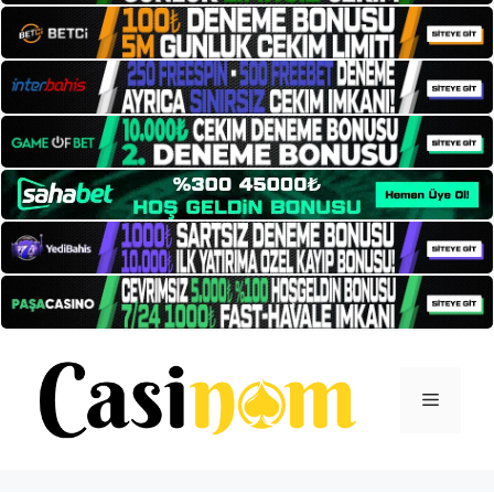
İçeriğe
atla
Menü