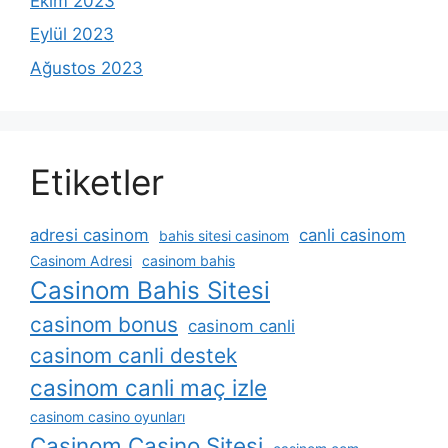
Ekim 2023
Eylül 2023
Ağustos 2023
Etiketler
adresi casinom
canli casinom
bahis sitesi casinom
Casinom Adresi
casinom bahis
Casinom Bahis Sitesi
casinom bonus
casinom canli
casinom canli destek
casinom canli maç izle
casinom casino oyunları
Casinom Casino Sitesi