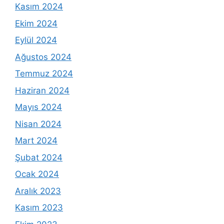
Kasım 2024
Ekim 2024
Eylül 2024
Ağustos 2024
Temmuz 2024
Haziran 2024
Mayıs 2024
Nisan 2024
Mart 2024
Şubat 2024
Ocak 2024
Aralık 2023
Kasım 2023