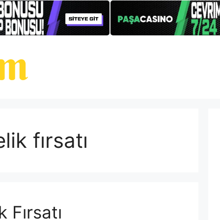
ik fırsatı
 Fırsatı