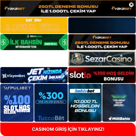
×
CASINOM GİRİŞ İÇİN TIKLAYINIZ!