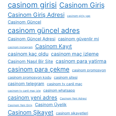
casinom girisi
Casinom Giriş
Casinom Giriş Adresi
casinom giriş yap
Casinom Güncel
casinom güncel adres
Casinom Güncel Adresi
casinom güvenlir mi
Casinom Kayıt
casinom instagram
casinom kaç oldu
casinom maç izleme
casinom para yatirma
Casinom Nasıl Bir Site
casinom para çekme
casinom promosyon
casinom promosyon kodu
casinom sitesi
casinom telegram
casinom tv canli maç
casinom whatsapp
casinom tv canli maç izle
casinom yeni adres
Casinom Yeni Adresi
Casinom Üyelik
Casinom Yeni Giriş
Casinom Şikayet
casinom şikayetleri