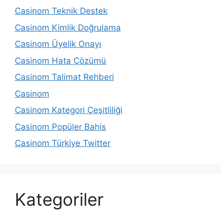
Casinom Teknik Destek
Casinom Kimlik Doğrulama
Casinom Üyelik Onayı
Casinom Hata Çözümü
Casinom Talimat Rehberi
Casinom
Casinom Kategori Çeşitliliği
Casinom Popüler Bahis
Casinom Türkiye Twitter
Kategoriler