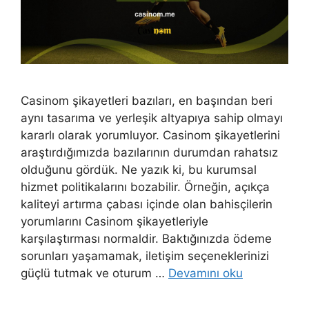
Casinom şikayetleri bazıları, en başından beri
aynı tasarıma ve yerleşik altyapıya sahip olmayı
kararlı olarak yorumluyor. Casinom şikayetlerini
araştırdığımızda bazılarının durumdan rahatsız
olduğunu gördük. Ne yazık ki, bu kurumsal
hizmet politikalarını bozabilir. Örneğin, açıkça
kaliteyi artırma çabası içinde olan bahisçilerin
yorumlarını Casinom şikayetleriyle
karşılaştırması normaldir. Baktığınızda ödeme
sorunları yaşamamak, iletişim seçeneklerinizi
güçlü tutmak ve oturum …
Devamını oku