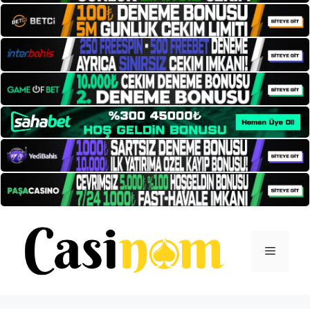
İçeriğe
atla
Menü