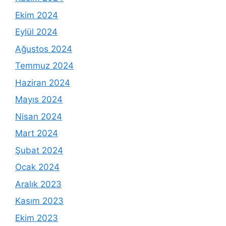
Ekim 2024
Eylül 2024
Ağustos 2024
Temmuz 2024
Haziran 2024
Mayıs 2024
Nisan 2024
Mart 2024
Şubat 2024
Ocak 2024
Aralık 2023
Kasım 2023
Ekim 2023