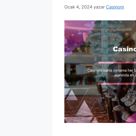
Ocak 4, 2024
yazar
Casinom