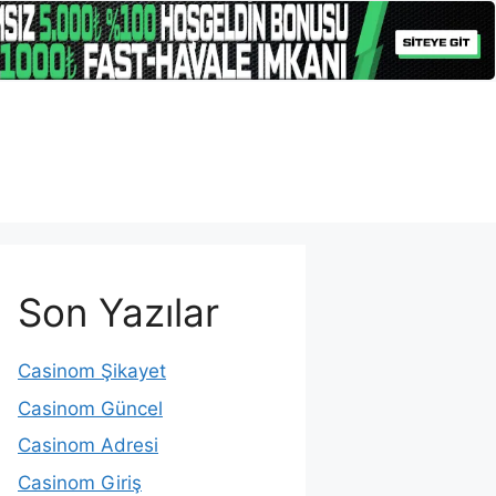
Son Yazılar
Casinom Şikayet
Casinom Güncel
Casinom Adresi
Casinom Giriş