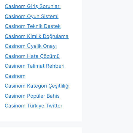
Casinom Giriş Sorunları
Casinom Oyun Sistemi
Casinom Teknik Destek
Casinom Kimlik Doğrulama
Casinom Üyelik Onayı
Casinom Hata Çözümü
Casinom Talimat Rehberi
Casinom
Casinom Kategori Çeşitliliği
Casinom Popüler Bahis
Casinom Türkiye Twitter