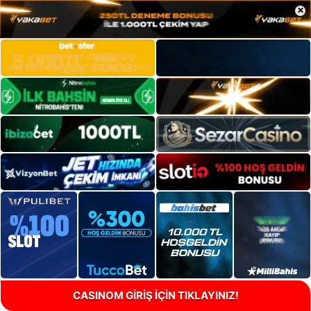
×
CASINOM GİRİŞ İÇİN TIKLAYINIZ!