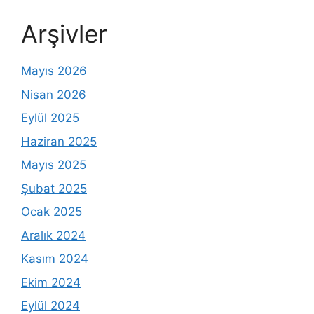
Arşivler
Mayıs 2026
Nisan 2026
Eylül 2025
Haziran 2025
Mayıs 2025
Şubat 2025
Ocak 2025
Aralık 2024
Kasım 2024
Ekim 2024
Eylül 2024