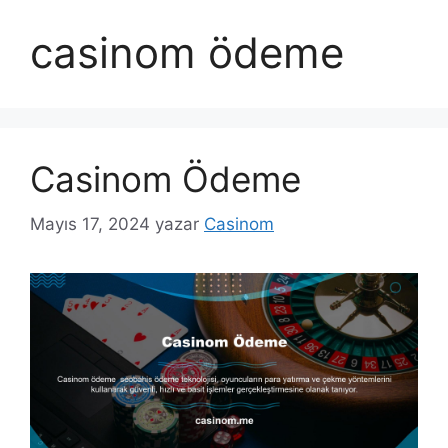
casinom ödeme
Casinom Ödeme
Mayıs 17, 2024
yazar
Casinom