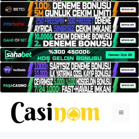
İçeriğe
atla
Menü