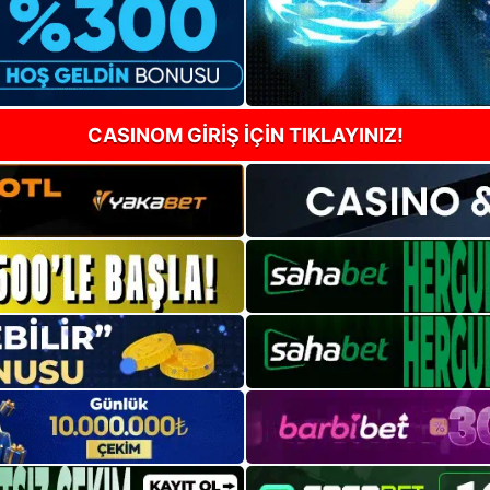
CASINOM GİRİŞ İÇİN TIKLAYINIZ!