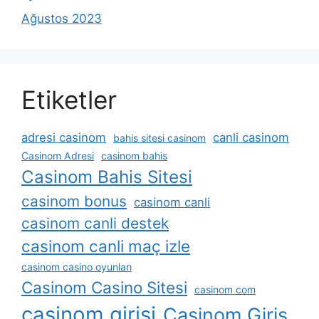
Ağustos 2023
Etiketler
adresi casinom
canli casinom
bahis sitesi casinom
Casinom Adresi
casinom bahis
Casinom Bahis Sitesi
casinom bonus
casinom canli
casinom canli destek
casinom canli maç izle
casinom casino oyunları
Casinom Casino Sitesi
casinom com
casinom girisi
Casinom Giriş