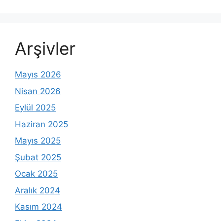
Arşivler
Mayıs 2026
Nisan 2026
Eylül 2025
Haziran 2025
Mayıs 2025
Şubat 2025
Ocak 2025
Aralık 2024
Kasım 2024