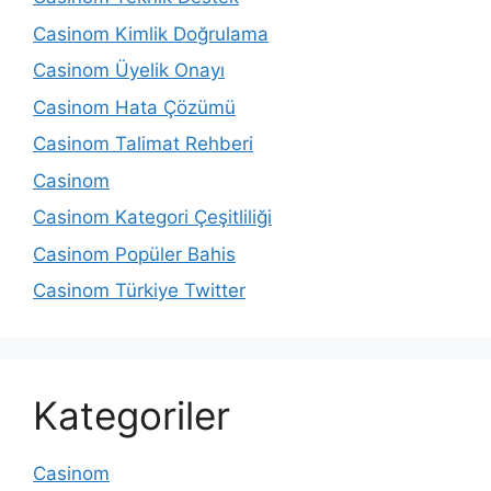
Casinom Kimlik Doğrulama
Casinom Üyelik Onayı
Casinom Hata Çözümü
Casinom Talimat Rehberi
Casinom
Casinom Kategori Çeşitliliği
Casinom Popüler Bahis
Casinom Türkiye Twitter
Kategoriler
Casinom