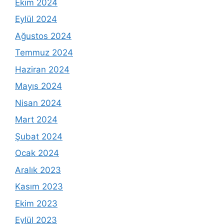
Ekim 2024
Eylül 2024
Ağustos 2024
Temmuz 2024
Haziran 2024
Mayıs 2024
Nisan 2024
Mart 2024
Şubat 2024
Ocak 2024
Aralık 2023
Kasım 2023
Ekim 2023
Eylül 2023