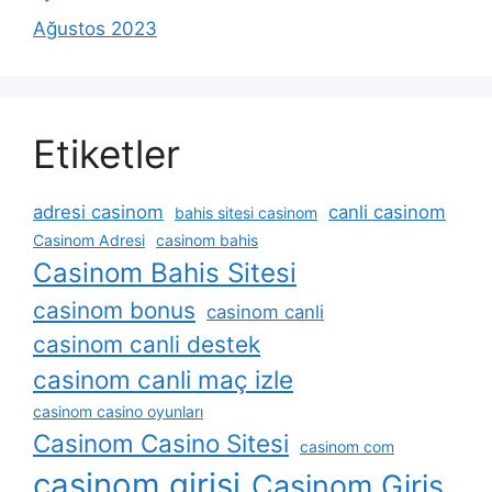
Ağustos 2023
Etiketler
adresi casinom
canli casinom
bahis sitesi casinom
Casinom Adresi
casinom bahis
Casinom Bahis Sitesi
casinom bonus
casinom canli
casinom canli destek
casinom canli maç izle
casinom casino oyunları
Casinom Casino Sitesi
casinom com
casinom girisi
Casinom Giriş