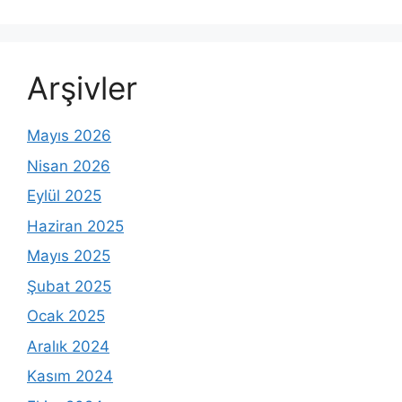
Arşivler
Mayıs 2026
Nisan 2026
Eylül 2025
Haziran 2025
Mayıs 2025
Şubat 2025
Ocak 2025
Aralık 2024
Kasım 2024