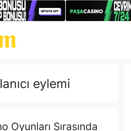
lanıcı eylemi
o Oyunları Sırasında