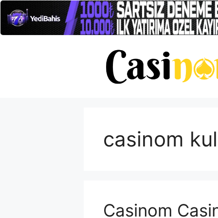
İçeriğe
atla
casinom kul
Casinom Casin