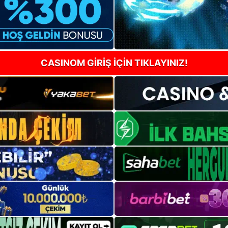
CASINOM GİRİŞ İÇİN TIKLAYINIZ!