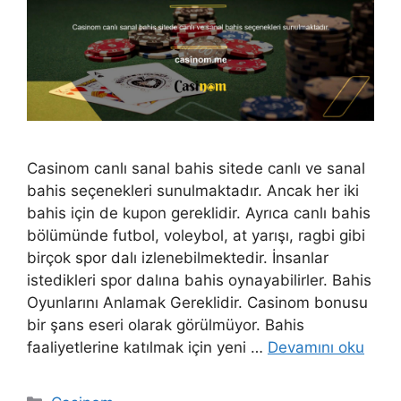
Casinom canlı sanal bahis sitede canlı ve sanal
bahis seçenekleri sunulmaktadır. Ancak her iki
bahis için de kupon gereklidir. Ayrıca canlı bahis
bölümünde futbol, ​​voleybol, at yarışı, ragbi gibi
birçok spor dalı izlenebilmektedir. İnsanlar
istedikleri spor dalına bahis oynayabilirler. Bahis
Oyunlarını Anlamak Gereklidir. Casinom bonusu
bir şans eseri olarak görülmüyor. Bahis
faaliyetlerine katılmak için yeni …
Devamını oku
Kategoriler