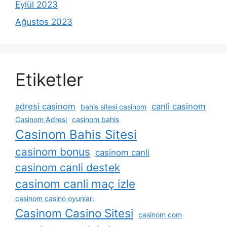
Eylül 2023
Ağustos 2023
Etiketler
adresi casinom
canli casinom
bahis sitesi casinom
Casinom Adresi
casinom bahis
Casinom Bahis Sitesi
casinom bonus
casinom canli
casinom canli destek
casinom canli maç izle
casinom casino oyunları
Casinom Casino Sitesi
casinom com