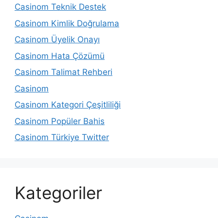
Casinom Teknik Destek
Casinom Kimlik Doğrulama
Casinom Üyelik Onayı
Casinom Hata Çözümü
Casinom Talimat Rehberi
Casinom
Casinom Kategori Çeşitliliği
Casinom Popüler Bahis
Casinom Türkiye Twitter
Kategoriler