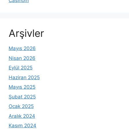
Casinom
Arşivler
Mayıs 2026
Nisan 2026
Eylül 2025
Haziran 2025
Mayıs 2025
Şubat 2025
Ocak 2025
Aralık 2024
Kasım 2024