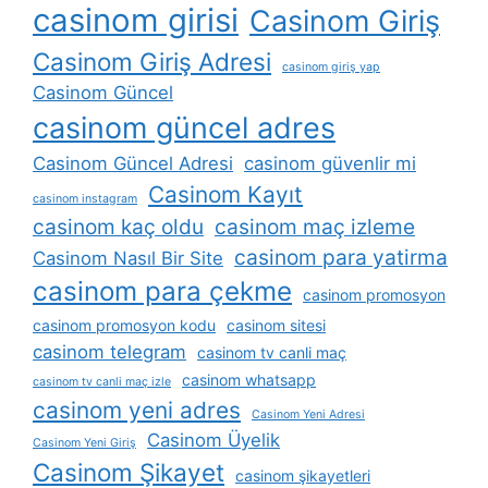
casinom girisi
Casinom Giriş
Casinom Giriş Adresi
casinom giriş yap
Casinom Güncel
casinom güncel adres
Casinom Güncel Adresi
casinom güvenlir mi
Casinom Kayıt
casinom instagram
casinom kaç oldu
casinom maç izleme
casinom para yatirma
Casinom Nasıl Bir Site
casinom para çekme
casinom promosyon
casinom promosyon kodu
casinom sitesi
casinom telegram
casinom tv canli maç
casinom whatsapp
casinom tv canli maç izle
casinom yeni adres
Casinom Yeni Adresi
Casinom Üyelik
Casinom Yeni Giriş
Casinom Şikayet
casinom şikayetleri