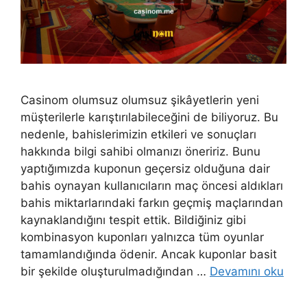
Casinom olumsuz olumsuz şikâyetlerin yeni
müşterilerle karıştırılabileceğini de biliyoruz. Bu
nedenle, bahislerimizin etkileri ve sonuçları
hakkında bilgi sahibi olmanızı öneririz. Bunu
yaptığımızda kuponun geçersiz olduğuna dair
bahis oynayan kullanıcıların maç öncesi aldıkları
bahis miktarlarındaki farkın geçmiş maçlarından
kaynaklandığını tespit ettik. Bildiğiniz gibi
kombinasyon kuponları yalnızca tüm oyunlar
tamamlandığında ödenir. Ancak kuponlar basit
bir şekilde oluşturulmadığından …
Devamını oku