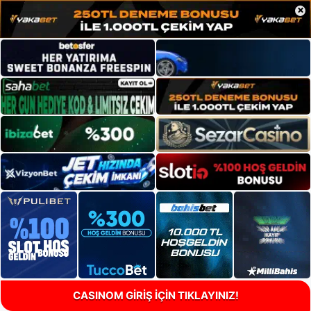
×
CASINOM GİRİŞ İÇİN TIKLAYINIZ!