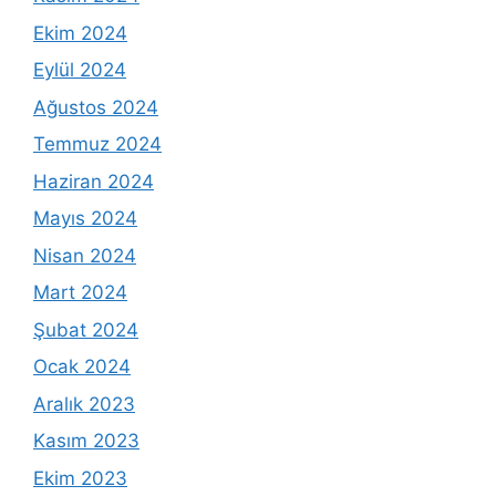
Ekim 2024
Eylül 2024
Ağustos 2024
Temmuz 2024
Haziran 2024
Mayıs 2024
Nisan 2024
Mart 2024
Şubat 2024
Ocak 2024
Aralık 2023
Kasım 2023
Ekim 2023