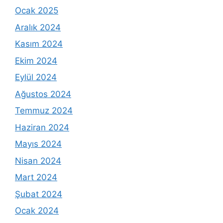
Ocak 2025
Aralık 2024
Kasım 2024
Ekim 2024
Eylül 2024
Ağustos 2024
Temmuz 2024
Haziran 2024
Mayıs 2024
Nisan 2024
Mart 2024
Şubat 2024
Ocak 2024