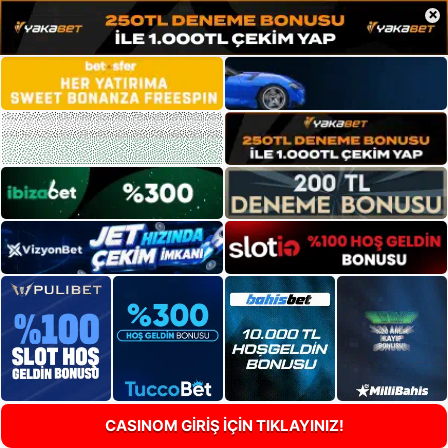
×
CASINOM GİRİŞ İÇİN TIKLAYINIZ!