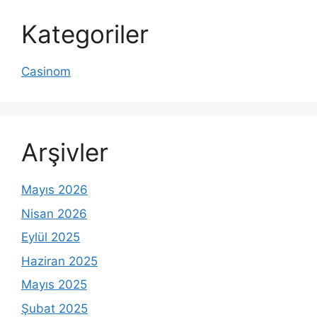
Kategoriler
Casinom
Arşivler
Mayıs 2026
Nisan 2026
Eylül 2025
Haziran 2025
Mayıs 2025
Şubat 2025