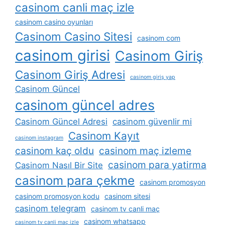
casinom canli maç izle
casinom casino oyunları
Casinom Casino Sitesi
casinom com
casinom girisi
Casinom Giriş
Casinom Giriş Adresi
casinom giriş yap
Casinom Güncel
casinom güncel adres
Casinom Güncel Adresi
casinom güvenlir mi
Casinom Kayıt
casinom instagram
casinom kaç oldu
casinom maç izleme
casinom para yatirma
Casinom Nasıl Bir Site
casinom para çekme
casinom promosyon
casinom promosyon kodu
casinom sitesi
casinom telegram
casinom tv canli maç
casinom whatsapp
casinom tv canli maç izle