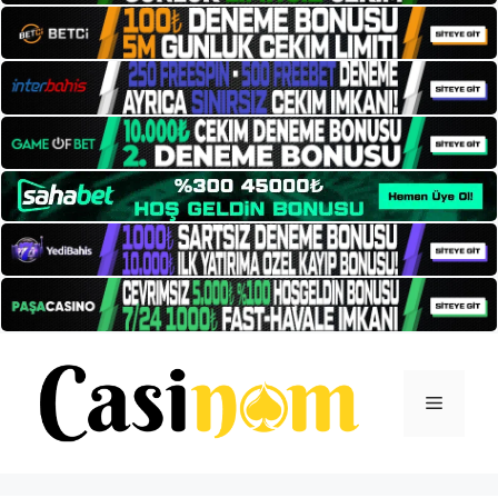
İçeriğe
atla
Menü