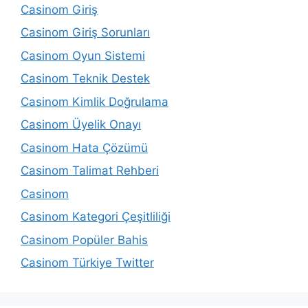
Casinom Giriş
Casinom Giriş Sorunları
Casinom Oyun Sistemi
Casinom Teknik Destek
Casinom Kimlik Doğrulama
Casinom Üyelik Onayı
Casinom Hata Çözümü
Casinom Talimat Rehberi
Casinom
Casinom Kategori Çeşitliliği
Casinom Popüler Bahis
Casinom Türkiye Twitter