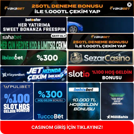
×
CASINOM GİRİŞ İÇİN TIKLAYINIZ!