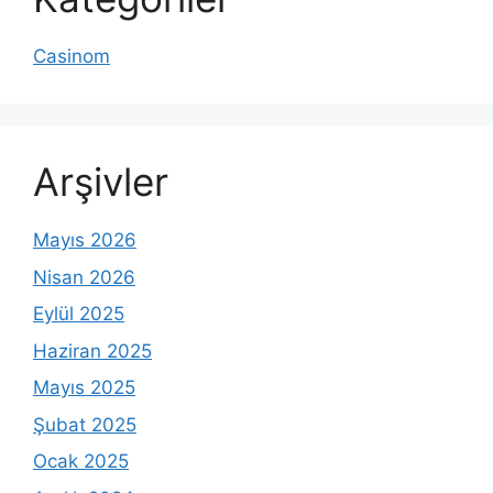
Casinom
Arşivler
Mayıs 2026
Nisan 2026
Eylül 2025
Haziran 2025
Mayıs 2025
Şubat 2025
Ocak 2025