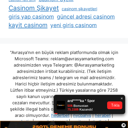
Casinom Yeni Giriş
Casinom Şikayet
casinom şikayetleri
giris yap casinom
güncel adresi casinom
kayit casinom
yeni giris casinom
"Avrasya'nın en büyük reklam platformunda olmak için
Microsoft Teams:
reklam@avrasyamarketing.com
adresimizden veya Telegram: @Avrasyamarketing
adresimizden irtibat kurabilirsiniz. (Tek iletişim
adreslerimiz teams / telegram ve mail adresimizdir.
Harici hiçbir iletişim adresimiz bulunmamaktadır.
Lütfen itibar etmeyiniz.) Türkiye yasalarına göre 7258
sayılı kanun uyarınca yasa dışı bahis oynamanın
cezaları mevcuttur. Şu an bulunduğunuz site hiç bir
şekilde illegal bahis oyunları oynatmıyor ve oynamaya
aracı olmuyordur.
hedefbet
|
nycbahis
|
herabet
|
sbetin
|
venusbetguncel
|
yazitura
|
shotbet
|
×
grandsapphirebet
"