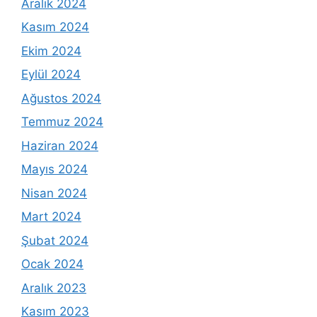
Aralık 2024
Kasım 2024
Ekim 2024
Eylül 2024
Ağustos 2024
Temmuz 2024
Haziran 2024
Mayıs 2024
Nisan 2024
Mart 2024
Şubat 2024
Ocak 2024
Aralık 2023
Kasım 2023