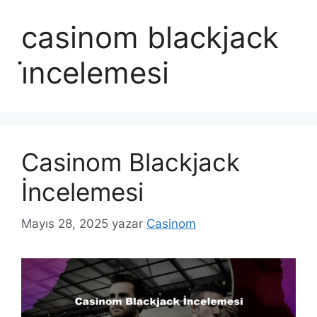
casinom blackjack
i̇ncelemesi
Casinom Blackjack
İncelemesi
Mayıs 28, 2025
yazar
Casinom