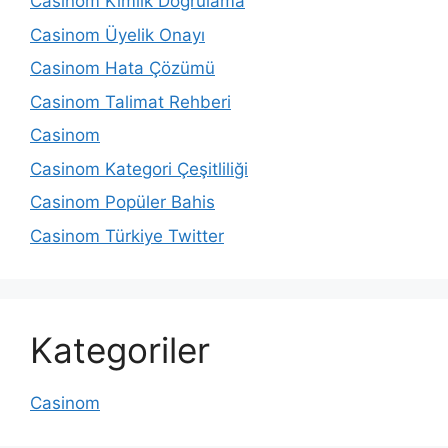
Casinom Kimlik Doğrulama
Casinom Üyelik Onayı
Casinom Hata Çözümü
Casinom Talimat Rehberi
Casinom
Casinom Kategori Çeşitliliği
Casinom Popüler Bahis
Casinom Türkiye Twitter
Kategoriler
Casinom