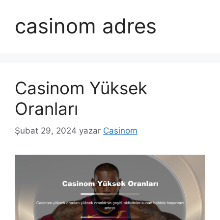
casinom adres
Casinom Yüksek
Oranları
Şubat 29, 2024
yazar
Casinom