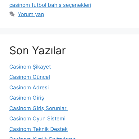
casinom futbol bahis seçenekleri
Yorum yap
Son Yazılar
Casinom Şikayet
Casinom Güncel
Casinom Adresi
Casinom Giriş
Casinom Giriş Sorunları
Casinom Oyun Sistemi
Casinom Teknik Destek