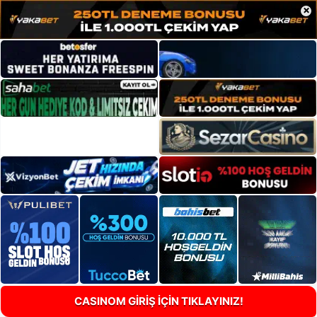
×
CASINOM GİRİŞ İÇİN TIKLAYINIZ!