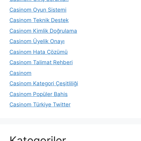
Casinom Oyun Sistemi
Casinom Teknik Destek
Casinom Kimlik Doğrulama
Casinom Üyelik Onayı
Casinom Hata Çözümü
Casinom Talimat Rehberi
Casinom
Casinom Kategori Çeşitliliği
Casinom Popüler Bahis
Casinom Türkiye Twitter
Kategoriler