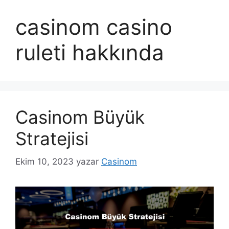
casinom casino
ruleti hakkında
Casinom Büyük
Stratejisi
Ekim 10, 2023
yazar
Casinom