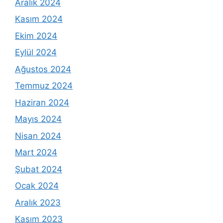
Aralık 2024
Kasım 2024
Ekim 2024
Eylül 2024
Ağustos 2024
Temmuz 2024
Haziran 2024
Mayıs 2024
Nisan 2024
Mart 2024
Şubat 2024
Ocak 2024
Aralık 2023
Kasım 2023