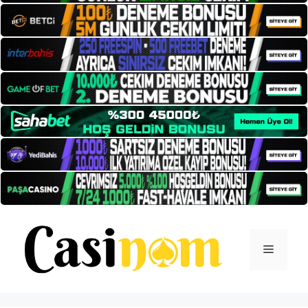
İçeriğe
atla
Menü