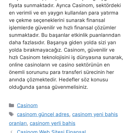
fiyata sunmaktadır. Ayrıca Casinom, sektördeki
en verimli ve en yaygın kullanılan para yatırma
ve çekme seçeneklerini sunarak finansal
işlemlerde güvenilir ve hızlı finansal çözümler
sunmaktadır. Bu başarılar etkinlik puanlarından
daha fazlasıdır. Başarıya giden yolda sizi yarı
yolda bırakmayacağız. Casinom, güvenilir ve
hızlı Casinom teknolojisini iş dünyasına sunarak,
online casinoların ve casino sektörünün en
önemli sorununu para transferi sürecinin her
anında çözmektedir. Hedefler söz konusu
olduğunda şansa güvenmelisiniz.
Kategoriler
Casinom
Etiketler
casinom güncel adres
,
casinom yeni bahis
oranları
,
casinom yerli bahis
Casinom Web Sitesi Finansal