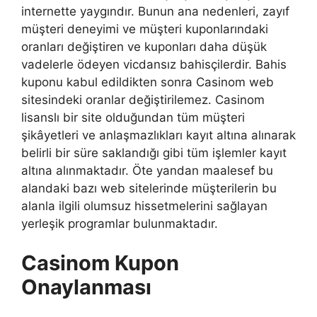
internette yaygındır. Bunun ana nedenleri, zayıf
müşteri deneyimi ve müşteri kuponlarındaki
oranları değiştiren ve kuponları daha düşük
vadelerle ödeyen vicdansız bahisçilerdir. Bahis
kuponu kabul edildikten sonra Casinom web
sitesindeki oranlar değiştirilemez. Casinom
lisanslı bir site olduğundan tüm müşteri
şikâyetleri ve anlaşmazlıkları kayıt altına alınarak
belirli bir süre saklandığı gibi tüm işlemler kayıt
altına alınmaktadır. Öte yandan maalesef bu
alandaki bazı web sitelerinde müşterilerin bu
alanla ilgili olumsuz hissetmelerini sağlayan
yerleşik programlar bulunmaktadır.
Casinom Kupon
Onaylanması