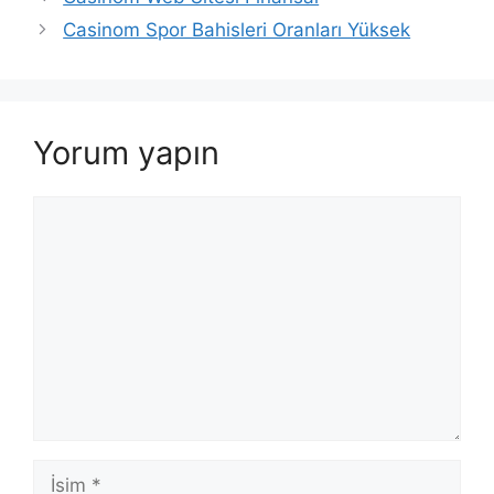
Casinom Spor Bahisleri Oranları Yüksek
Yorum yapın
Yorum
İsim