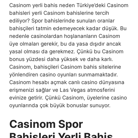
Casinom yerli bahis neden Türkiye’deki Casinom
bahisleri yerli Casinom bahislerine tercih
ediliyor? Spor bahislerinde sunulan oranlar
bahisçileri tatmin edemeyecek kadar düşük. Bu
nedenle casinolardan hoşlananların Casinom
üye olmaları gerekir, bu da yasa dışıdır ancak
yasal olması da gerekmez. Çünkü bu Casinom
bonus yüzdesi daha yüksek ve daha karlı.
Casinom, bahisçileri Casinom bahis sitelerine
yönlendiren casino oyunları sunmamaktadır.
Casinom hesabı açmak canlı casino dünyasına
erişmenizi sağlar ve Las Vegas atmosferini
evinize getirir. Çünkü Casinom, üyelerine casino
oyunlarında çok büyük bonuslar sunuyor.
Casinom Spor
Bahisleri Yerli Bahis