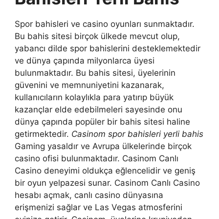
Spor bahisleri ve casino oyunları sunmaktadır.
Bu bahis sitesi birçok ülkede mevcut olup,
yabancı dilde spor bahislerini desteklemektedir
ve dünya çapında milyonlarca üyesi
bulunmaktadır. Bu bahis sitesi, üyelerinin
güvenini ve memnuniyetini kazanarak,
kullanıcıların kolaylıkla para yatırıp büyük
kazançlar elde edebilmeleri sayesinde onu
dünya çapında popüler bir bahis sitesi haline
getirmektedir.
Casinom spor bahisleri yerli bahis
Gaming yasaldır ve Avrupa ülkelerinde birçok
casino ofisi bulunmaktadır. Casinom Canlı
Casino deneyimi oldukça eğlencelidir ve geniş
bir oyun yelpazesi sunar. Casinom Canlı Casino
hesabı açmak, canlı casino dünyasına
erişmenizi sağlar ve Las Vegas atmosferini