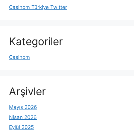
Casinom Türkiye Twitter
Kategoriler
Casinom
Arşivler
Mayıs 2026
Nisan 2026
Eylül 2025