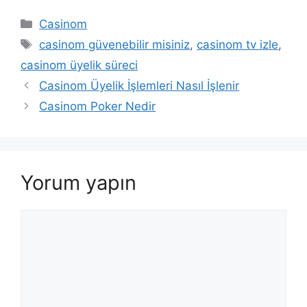
Kategoriler
Casinom
Etiketler
casinom güvenebilir misiniz
,
casinom tv izle
,
casinom üyelik süreci
Casinom Üyelik İşlemleri Nasıl İşlenir
Casinom Poker Nedir
Yorum yapın
Yorum