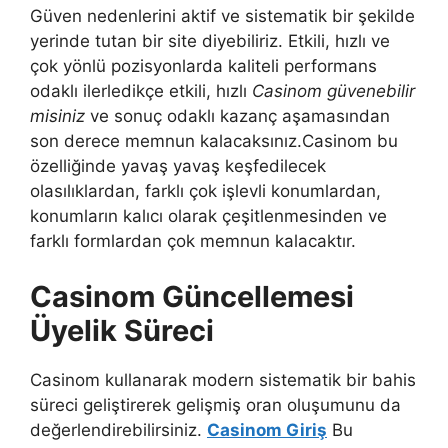
Güven nedenlerini aktif ve sistematik bir şekilde
yerinde tutan bir site diyebiliriz. Etkili, hızlı ve
çok yönlü pozisyonlarda kaliteli performans
odaklı ilerledikçe etkili, hızlı
Casinom güvenebilir
misiniz
ve sonuç odaklı kazanç aşamasından
son derece memnun kalacaksınız.Casinom bu
özelliğinde yavaş yavaş keşfedilecek
olasılıklardan, farklı çok işlevli konumlardan,
konumların kalıcı olarak çeşitlenmesinden ve
farklı formlardan çok memnun kalacaktır.
Casinom Güncellemesi
Üyelik Süreci
Casinom kullanarak modern sistematik bir bahis
süreci geliştirerek gelişmiş oran oluşumunu da
değerlendirebilirsiniz.
Casinom Giriş
Bu