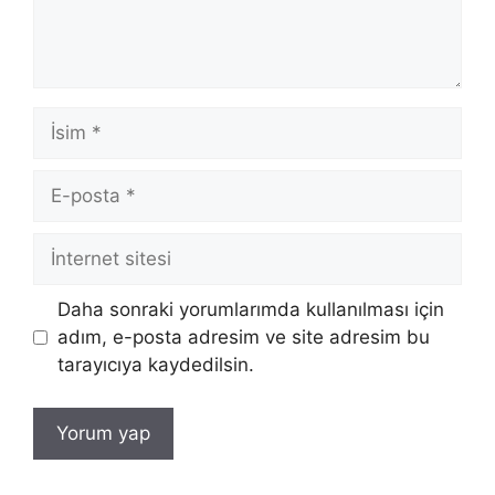
İsim
E-
posta
İnternet
sitesi
Daha sonraki yorumlarımda kullanılması için
adım, e-posta adresim ve site adresim bu
tarayıcıya kaydedilsin.