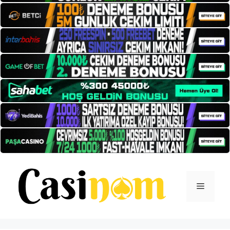
İçeriğe
atla
Menü