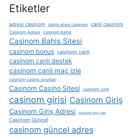
Etiketler
adresi casinom
canli casinom
bahis sitesi casinom
Casinom Adresi
casinom bahis
Casinom Bahis Sitesi
casinom bonus
casinom canli
casinom canli destek
casinom canli maç izle
casinom casino oyunları
Casinom Casino Sitesi
casinom com
casinom girisi
Casinom Giriş
Casinom Giriş Adresi
casinom giriş yap
Casinom Güncel
casinom güncel adres