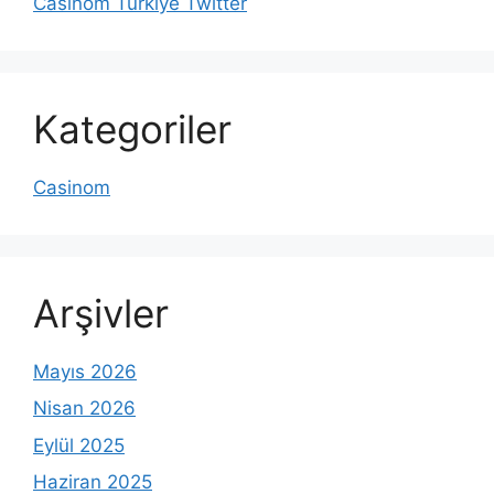
Casinom Türkiye Twitter
Kategoriler
Casinom
Arşivler
Mayıs 2026
Nisan 2026
Eylül 2025
Haziran 2025