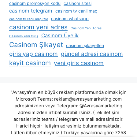
casinom promosyon kodu
casinom sitesi
casinom telegram
casinom tv canli maç
casinom whatsapp
casinom tv canli maç izle
casinom yeni adres
Casinom Yeni Adresi
Casinom Üyelik
Casinom Yeni Giriş
Casinom Şikayet
casinom şikayetleri
giris yap casinom
güncel adresi casinom
kayit casinom
yeni giris casinom
"Avrasya'nın en büyük reklam platformunda olmak için
Microsoft Teams:
reklam@avrasyamarketing.com
adresimizden veya Telegram: @Avrasyamarketing
adresimizden irtibat kurabilirsiniz. (Tek iletişim
adreslerimiz teams / telegram ve mail adresimizdir.
Harici hiçbir iletişim adresimiz bulunmamaktadır.
Lütfen itibar etmeyiniz.) Türkiye yasalarına göre 7258