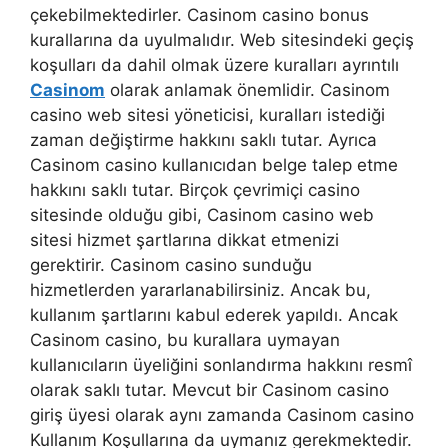
çekebilmektedirler. Casinom casino bonus
kurallarına da uyulmalıdır. Web sitesindeki geçiş
koşulları da dahil olmak üzere kuralları ayrıntılı
Casinom
olarak anlamak önemlidir. Casinom
casino web sitesi yöneticisi, kuralları istediği
zaman değiştirme hakkını saklı tutar. Ayrıca
Casinom casino kullanıcıdan belge talep etme
hakkını saklı tutar. Birçok çevrimiçi casino
sitesinde olduğu gibi, Casinom casino web
sitesi hizmet şartlarına dikkat etmenizi
gerektirir. Casinom casino sunduğu
hizmetlerden yararlanabilirsiniz. Ancak bu,
kullanım şartlarını kabul ederek yapıldı. Ancak
Casinom casino, bu kurallara uymayan
kullanıcıların üyeliğini sonlandırma hakkını resmî
olarak saklı tutar. Mevcut bir Casinom casino
giriş üyesi olarak aynı zamanda Casinom casino
Kullanım Koşullarına da uymanız gerekmektedir.