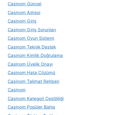
Casinom Güncel
Casinom Adresi
Casinom Giriş
Casinom Giriş Sorunları
Casinom Oyun Sistemi
Casinom Teknik Destek
Casinom Kimlik Doğrulama
Casinom Üyelik Onayı
Casinom Hata Çözümü
Casinom Talimat Rehberi
Casinom
Casinom Kategori Çeşitliliği
Casinom Popüler Bahis