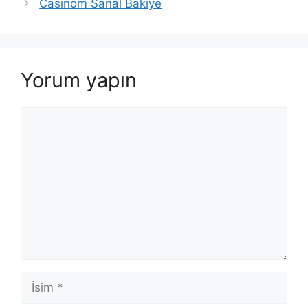
Casinom Sanal Bakiye
Yorum yapın
Yorum
İsim