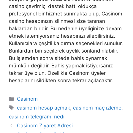
casino çevrimiçi destek hattı oldukça
profesyonel bir hizmet sunmakta olup, Casinom
casino hesabınızın silinmesi size tanınan
haklardan biridir. Bu nedenle üyeliğinize devam
etmek istemiyorsanız hesabınızı silebilirsiniz.
Kullanıcılara çeşitli kaldırma seçenekleri sunulur.
Bunlardan biri seçilerek üyelik sonlandırılabilir.
Bu işlemden sonra sitede bahis oynamak
mümkün değildir. Bahis yapmak istiyorsanız
tekrar üye olun. Özellikle Casinom üyeler
hesaplarını sildikten sonra tekrar açılacaktır.
Kategoriler
Casinom
Etiketler
casinom hesap açmak
,
casinom maç izleme
,
casinom telegramı nedir
Casinom Ziyaret Adresi