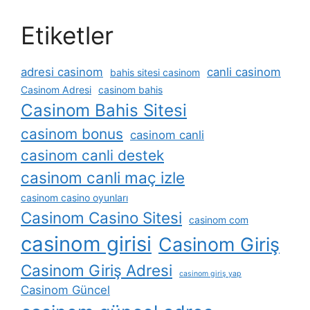
Etiketler
adresi casinom
canli casinom
bahis sitesi casinom
Casinom Adresi
casinom bahis
Casinom Bahis Sitesi
casinom bonus
casinom canli
casinom canli destek
casinom canli maç izle
casinom casino oyunları
Casinom Casino Sitesi
casinom com
casinom girisi
Casinom Giriş
Casinom Giriş Adresi
casinom giriş yap
Casinom Güncel