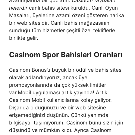
avantajlarına bir göz atın.
Casinom faydaları
nelerdir
canlı bahis sitesi kuruldu. Canlı Oyun
Masaları, üyelerine azami özeni gösteren harika
bir web sitesidir. Canlı bahis mağazasının
sunduğu tüm hizmetler çeşitli özel tekliflerle
birlikte gelir.
Casinom Spor Bahisleri Oranları
Casinom Bonus’u büyük bir ödül ve bahis sitesi
olarak adlandırıyoruz, ancak üye
promosyonlarında da çok yüksek limitler
var.Mobil uygulaması artık yayında! Artık
Casinom Mobil kullanıcılarına kolay geliyor.
Dışarıda olduğunuzu ve bir web sitesine
erişemediğinizi düşünün. Çünkü yanımda
bilgisayar taşımıyorum. Casinom bunu sizin için
düşündü ve mümkün kıldı. Ayrıca Casinom