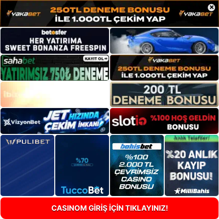
×
CASINOM GİRİŞ İÇİN TIKLAYINIZ!