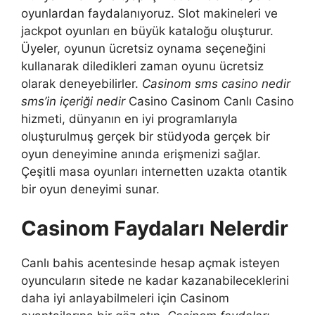
oyunlardan faydalanıyoruz. Slot makineleri ve
jackpot oyunları en büyük kataloğu oluşturur.
Üyeler, oyunun ücretsiz oynama seçeneğini
kullanarak diledikleri zaman oyunu ücretsiz
olarak deneyebilirler.
Casinom sms casino nedir
sms’in içeriği nedir
Casino Casinom Canlı Casino
hizmeti, dünyanın en iyi programlarıyla
oluşturulmuş gerçek bir stüdyoda gerçek bir
oyun deneyimine anında erişmenizi sağlar.
Çeşitli masa oyunları internetten uzakta otantik
bir oyun deneyimi sunar.
Casinom Faydaları Nelerdir
Canlı bahis acentesinde hesap açmak isteyen
oyuncuların sitede ne kadar kazanabileceklerini
daha iyi anlayabilmeleri için Casinom