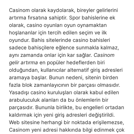
Casinom olarak kaydolarak, bireyler gelirlerini
artırma fırsatına sahiptir. Spor bahislerine ek
olarak, casino oyunları oyun oynamaktan
hoşlananlar için tercih edilen seçim ve ilk
oyundur. Bahis sitelerinde casino bahisleri
sadece bahisçilere eğlence sunmakla kalmaz,
aynı zamanda onlar için kar sağlar.
Casinom
gelir artırma
en popüler hedeflerden biri
olduğundan, kullanıcılar alternatif giriş adresleri
aramaya başlar. Bunun nedeni, sitenin birden
fazla blok zamanlayıcının bir parçası olmasıdır.
Yasadışı casino kuruluşları olarak kabul edilen
arabuluculuk alanları da bu önlemlerin bir
parçasıdır. Bununla birlikte, bu engelleri ortadan
kaldırmak için yeni giriş adresleri değiştirildi.
Web sitesine herhangi bir noktada erişilemezse,
Casinom yeni adresi hakkında bilgi edinmek çok