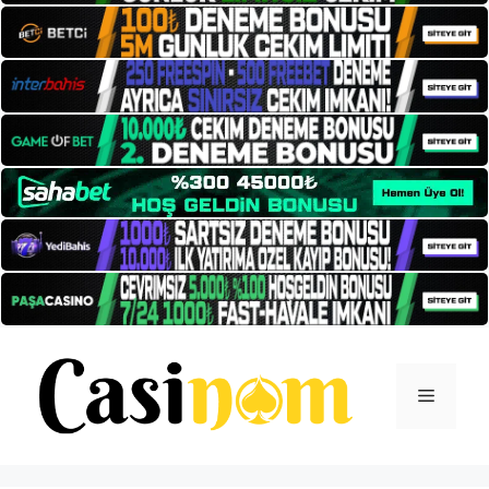
İçeriğe
atla
Menü