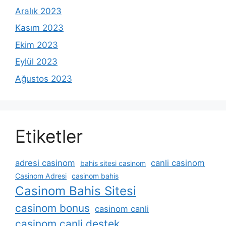
Aralık 2023
Kasım 2023
Ekim 2023
Eylül 2023
Ağustos 2023
Etiketler
adresi casinom
canli casinom
bahis sitesi casinom
Casinom Adresi
casinom bahis
Casinom Bahis Sitesi
casinom bonus
casinom canli
casinom canli destek