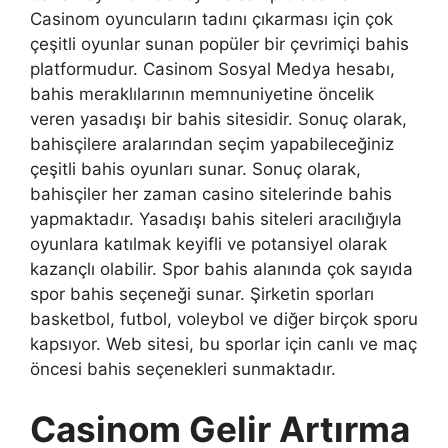
Casinom oyuncuların tadını çıkarması için çok
çeşitli oyunlar sunan popüler bir çevrimiçi bahis
platformudur. Casinom Sosyal Medya hesabı,
bahis meraklılarının memnuniyetine öncelik
veren yasadışı bir bahis sitesidir. Sonuç olarak,
bahisçilere aralarından seçim yapabileceğiniz
çeşitli bahis oyunları sunar. Sonuç olarak,
bahisçiler her zaman casino sitelerinde bahis
yapmaktadır. Yasadışı bahis siteleri aracılığıyla
oyunlara katılmak keyifli ve potansiyel olarak
kazançlı olabilir. Spor bahis alanında çok sayıda
spor bahis seçeneği sunar. Şirketin sporları
basketbol, ​​futbol, ​​voleybol ve diğer birçok sporu
kapsıyor. Web sitesi, bu sporlar için canlı ve maç
öncesi bahis seçenekleri sunmaktadır.
Casinom Gelir Artırma