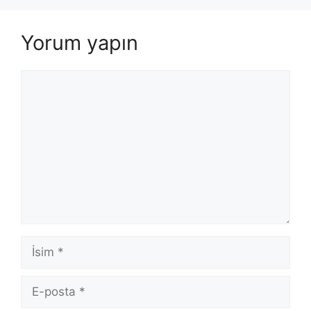
Yorum yapın
Yorum
İsim
E-
posta