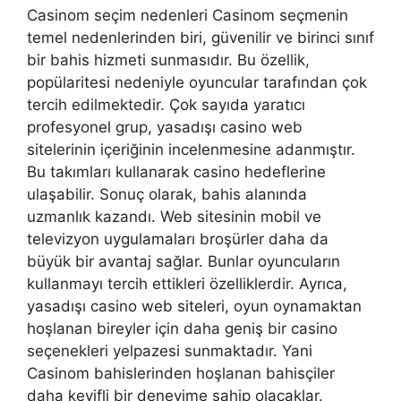
Casinom seçim nedenleri Casinom seçmenin
temel nedenlerinden biri, güvenilir ve birinci sınıf
bir bahis hizmeti sunmasıdır. Bu özellik,
popülaritesi nedeniyle oyuncular tarafından çok
tercih edilmektedir. Çok sayıda yaratıcı
profesyonel grup, yasadışı casino web
sitelerinin içeriğinin incelenmesine adanmıştır.
Bu takımları kullanarak casino hedeflerine
ulaşabilir. Sonuç olarak, bahis alanında
uzmanlık kazandı. Web sitesinin mobil ve
televizyon uygulamaları broşürler daha da
büyük bir avantaj sağlar. Bunlar oyuncuların
kullanmayı tercih ettikleri özelliklerdir. Ayrıca,
yasadışı casino web siteleri, oyun oynamaktan
hoşlanan bireyler için daha geniş bir casino
seçenekleri yelpazesi sunmaktadır. Yani
Casinom bahislerinden hoşlanan bahisçiler
daha keyifli bir deneyime sahip olacaklar.