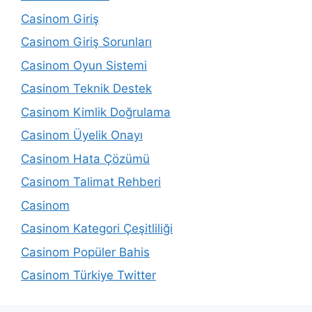
Casinom Giriş
Casinom Giriş Sorunları
Casinom Oyun Sistemi
Casinom Teknik Destek
Casinom Kimlik Doğrulama
Casinom Üyelik Onayı
Casinom Hata Çözümü
Casinom Talimat Rehberi
Casinom
Casinom Kategori Çeşitliliği
Casinom Popüler Bahis
Casinom Türkiye Twitter