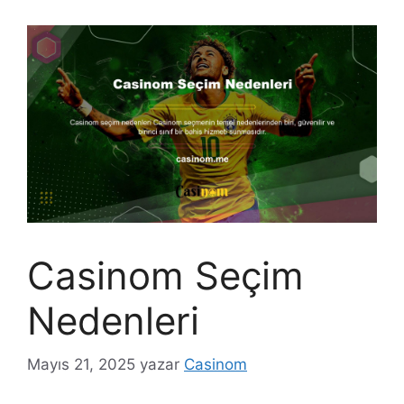
Casinom Seçim
Nedenleri
Mayıs 21, 2025
yazar
Casinom