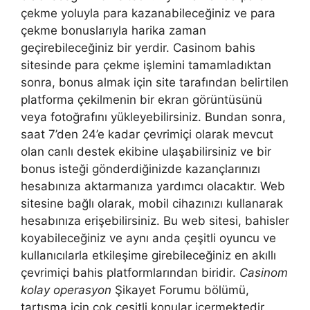
çekme yoluyla para kazanabileceğiniz ve para
çekme bonuslarıyla harika zaman
geçirebileceğiniz bir yerdir. Casinom bahis
sitesinde para çekme işlemini tamamladıktan
sonra, bonus almak için site tarafından belirtilen
platforma çekilmenin bir ekran görüntüsünü
veya fotoğrafını yükleyebilirsiniz. Bundan sonra,
saat 7’den 24’e kadar çevrimiçi olarak mevcut
olan canlı destek ekibine ulaşabilirsiniz ve bir
bonus isteği gönderdiğinizde kazançlarınızı
hesabınıza aktarmanıza yardımcı olacaktır. Web
sitesine bağlı olarak, mobil cihazınızı kullanarak
hesabınıza erişebilirsiniz. Bu web sitesi, bahisler
koyabileceğiniz ve aynı anda çeşitli oyuncu ve
kullanıcılarla etkileşime girebileceğiniz en akıllı
çevrimiçi bahis platformlarından biridir.
Casinom
kolay operasyon
Şikayet Forumu bölümü,
tartışma için çok çeşitli konular içermektedir.