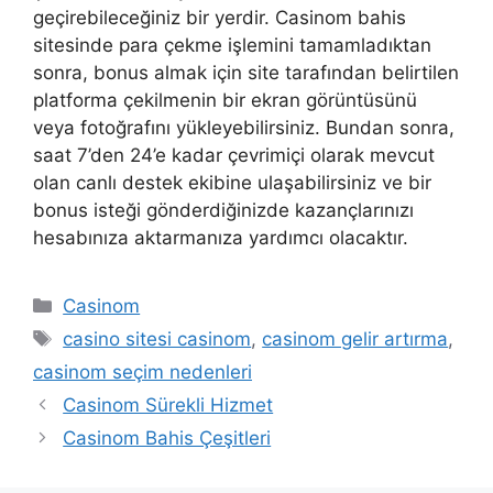
geçirebileceğiniz bir yerdir. Casinom bahis
sitesinde para çekme işlemini tamamladıktan
sonra, bonus almak için site tarafından belirtilen
platforma çekilmenin bir ekran görüntüsünü
veya fotoğrafını yükleyebilirsiniz. Bundan sonra,
saat 7’den 24’e kadar çevrimiçi olarak mevcut
olan canlı destek ekibine ulaşabilirsiniz ve bir
bonus isteği gönderdiğinizde kazançlarınızı
hesabınıza aktarmanıza yardımcı olacaktır.
Kategoriler
Casinom
Etiketler
casino sitesi casinom
,
casinom gelir artırma
,
casinom seçim nedenleri
Casinom Sürekli Hizmet
Casinom Bahis Çeşitleri