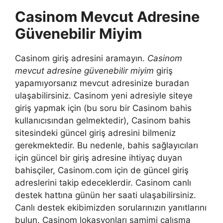
Casinom Mevcut Adresine
Güvenebilir Miyim
Casinom giriş adresini aramayın.
Casinom
mevcut adresine güvenebilir miyim
giriş
yapamıyorsanız mevcut adresinize buradan
ulaşabilirsiniz. Casinom yeni adresiyle siteye
giriş yapmak için (bu soru bir Casinom bahis
kullanıcısından gelmektedir), Casinom bahis
sitesindeki güncel giriş adresini bilmeniz
gerekmektedir. Bu nedenle, bahis sağlayıcıları
için güncel bir giriş adresine ihtiyaç duyan
bahisçiler, Casinom.com için de güncel giriş
adreslerini takip edeceklerdir. Casinom canlı
destek hattına günün her saati ulaşabilirsiniz.
Canlı destek ekibimizden sorularınızın yanıtlarını
bulun. Casinom lokasyonları samimi çalışma