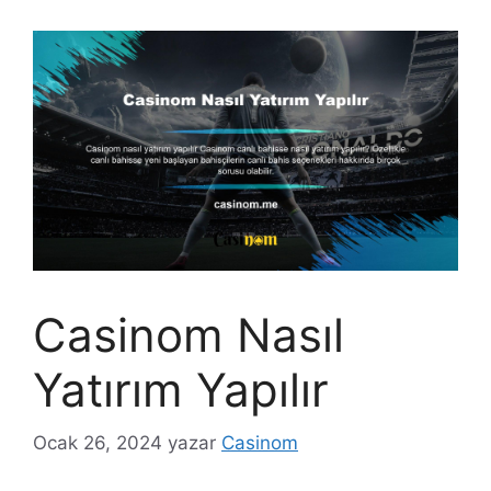
Casinom Nasıl
Yatırım Yapılır
Ocak 26, 2024
yazar
Casinom