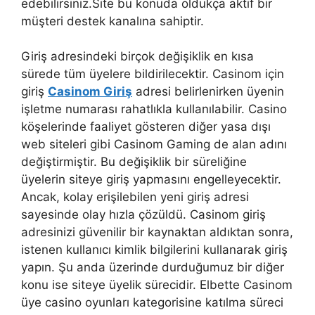
edebilirsiniz.Site bu konuda oldukça aktif bir
müşteri destek kanalına sahiptir.
Giriş adresindeki birçok değişiklik en kısa
sürede tüm üyelere bildirilecektir. Casinom için
giriş
Casinom Giriş
adresi belirlenirken üyenin
işletme numarası rahatlıkla kullanılabilir. Casino
köşelerinde faaliyet gösteren diğer yasa dışı
web siteleri gibi Casinom Gaming de alan adını
değiştirmiştir. Bu değişiklik bir süreliğine
üyelerin siteye giriş yapmasını engelleyecektir.
Ancak, kolay erişilebilen yeni giriş adresi
sayesinde olay hızla çözüldü. Casinom giriş
adresinizi güvenilir bir kaynaktan aldıktan sonra,
istenen kullanıcı kimlik bilgilerini kullanarak giriş
yapın. Şu anda üzerinde durduğumuz bir diğer
konu ise siteye üyelik sürecidir. Elbette Casinom
üye casino oyunları kategorisine katılma süreci