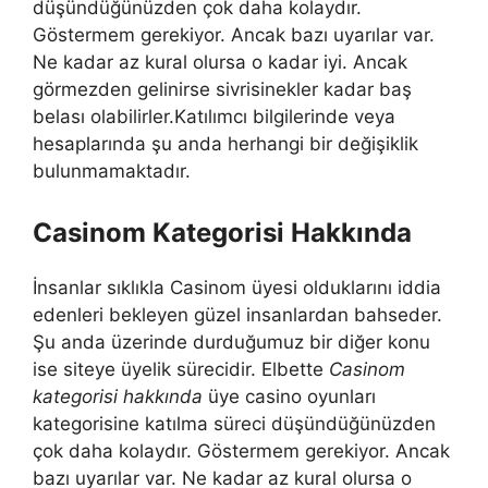
düşündüğünüzden çok daha kolaydır.
Göstermem gerekiyor. Ancak bazı uyarılar var.
Ne kadar az kural olursa o kadar iyi. Ancak
görmezden gelinirse sivrisinekler kadar baş
belası olabilirler.Katılımcı bilgilerinde veya
hesaplarında şu anda herhangi bir değişiklik
bulunmamaktadır.
Casinom Kategorisi Hakkında
İnsanlar sıklıkla Casinom üyesi olduklarını iddia
edenleri bekleyen güzel insanlardan bahseder.
Şu anda üzerinde durduğumuz bir diğer konu
ise siteye üyelik sürecidir. Elbette
Casinom
kategorisi hakkında
üye casino oyunları
kategorisine katılma süreci düşündüğünüzden
çok daha kolaydır. Göstermem gerekiyor. Ancak
bazı uyarılar var. Ne kadar az kural olursa o