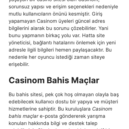
sorunsuz yapısı ve erişim seçenekleri nedeniyle
mutlu kullanıcıların önünü kesmiştir. Giriş
yapamayan Casinom üyeleri güncel adres
bilgilerini alarak bu sorunu çözebilirler. Yani
bunu yapmanın birkaç yolu var. Hatta site
yöneticisi, bağlantı hatalarını önlemek için yeni
adresle ilgili bilgileri hemen paylaşacaktır. Bu
nedenle her oyuncu istediği zaman siteye
erişebilir.
Casinom Bahis Maçlar
Bu bahis sitesi, pek çok hoş olmayan olayla baş
edebilecek kullanıcı dostu bir yapıya ve müşteri
hizmetlerine sahiptir. Bu kuruluşlara
Casinom
bahis maçlar
e-posta göndererek yarışma
konuları hakkında bilgi ve destek talep