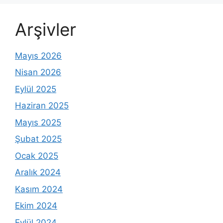
Arşivler
Mayıs 2026
Nisan 2026
Eylül 2025
Haziran 2025
Mayıs 2025
Şubat 2025
Ocak 2025
Aralık 2024
Kasım 2024
Ekim 2024
Eylül 2024