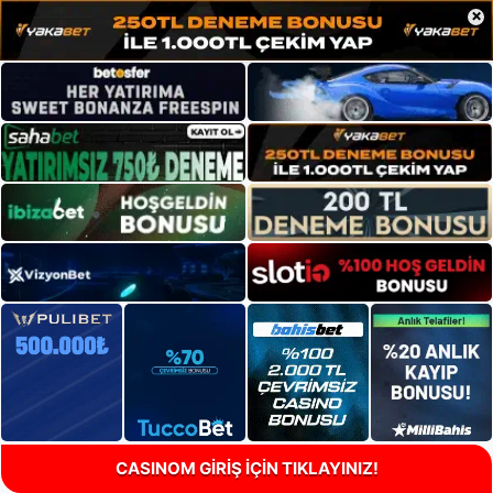
×
CASINOM GİRİŞ İÇİN TIKLAYINIZ!