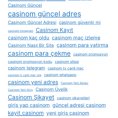
Casinom Güncel
casinom güncel adres
Casinom Güncel Adresi
casinom güvenlir mi
Casinom Kayıt
casinom instagram
casinom kaç oldu
casinom maç izleme
casinom para yatirma
Casinom Nasıl Bir Site
casinom para çekme
casinom promosyon
casinom promosyon kodu
casinom sitesi
casinom telegram
casinom tv canli maç
casinom whatsapp
casinom tv canli maç izle
casinom yeni adres
Casinom Yeni Adresi
Casinom Üyelik
Casinom Yeni Giriş
Casinom Şikayet
casinom şikayetleri
giris yap casinom
güncel adresi casinom
kayit casinom
yeni giris casinom