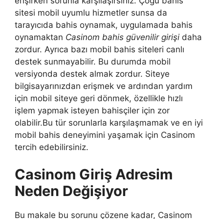
erişirken sorunla karşılaşırsınız. Çoğu bahis
sitesi mobil uyumlu hizmetler sunsa da
tarayıcıda bahis oynamak, uygulamada bahis
oynamaktan
Casinom bahis güvenilir girişi
daha
zordur. Ayrıca bazı mobil bahis siteleri canlı
destek sunmayabilir. Bu durumda mobil
versiyonda destek almak zordur. Siteye
bilgisayarınızdan erişmek ve ardından yardım
için mobil siteye geri dönmek, özellikle hızlı
işlem yapmak isteyen bahisçiler için zor
olabilir.Bu tür sorunlarla karşılaşmamak ve en iyi
mobil bahis deneyimini yaşamak için Casinom
tercih edebilirsiniz.
Casinom Giriş Adresim
Neden Değişiyor
Bu makale bu sorunu çözene kadar, Casinom