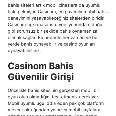
bahis siteleri artık mobil cihazlara da uyumlu
hale gelmiştir. Casinom, en güvenilir mobil bahis
deneyimini yaşayabileceğiniz sitelerden biridir.
Casinom tıpkı masaüstü versiyonunda olduğu
gibi sorunsuz bir şekilde bahis oynamanıza
olanak sağlar. Bu nedenle her zaman ve her
yerde bahis oynayabilir ve casino oyunları
oynayabilirsiniz.
Casinom Bahis
Güvenilir Girişi
Öncelikle bahis sitesinin gerçekten mobil bir
oyun olup olmadığını test etmeniz gerekiyor.
Mobil uyumluluğu iddia eden pek çok platform
mevcut olduğundan yalnızca mobil sayfalara