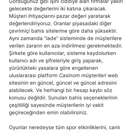
Gördüğünüz gibi işini ciddiye alan firmalar yakın
gelecekte değerlerini iki katına çıkaracak.
Müşteri ihtiyaçlarını pazar değeri yaratarak
değerlendiriyoruz. Oranlar piyasadaki diğer
çevrimiçi bahis sitelerine göre daha yüksektir.
Aynı zamanda “iade” sisteminde de müşterilere
verilen zararın en aza indirilmesi gerekmektedir.
Şirkete göre kullanıcılar, sisteme kaydolurken
kullanıcı adı ve şifreleriyle giriş yaparak,
yürürlükteki yasalara göre engellenen
uluslararası platform
Casinom müşterileri
web
sitesinin en güncel, güncel ve güncel adresini
alabilecek. Ve herhangi bir hesap kaybı söz
konusu değildir. Sunulan bahis seçeneklerinin
çeşitliliği sayesinde müşterilerin iyi vakit
geçireceğinden emin olabilirsiniz.
Oyunlar neredeyse tüm spor etkinliklerini, canlı