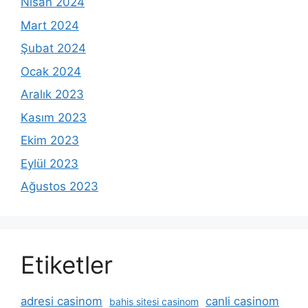
Nisan 2024
Mart 2024
Şubat 2024
Ocak 2024
Aralık 2023
Kasım 2023
Ekim 2023
Eylül 2023
Ağustos 2023
Etiketler
adresi casinom
canli casinom
bahis sitesi casinom