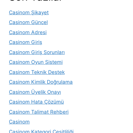
Casinom Şikayet
Casinom Güncel
Casinom Adresi
Casinom Giriş
Casinom Giriş Sorunları
Casinom Oyun Sistemi
Casinom Teknik Destek
Casinom Kimlik Doğrulama
Casinom Üyelik Onayı
Casinom Hata Çözümü
Casinom Talimat Rehberi
Casinom
Casinom Kategori Çeşitliliği