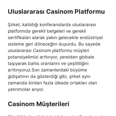
Uluslararası Casinom Platformu
Şirket, katıldığı konferanslarda uluslararası
platformda gerekli belgeleri ve gerekli
sertifikaları alarak yakın gelecekte endüstriyel
sisteme geri döneceğini duyurdu. Bu sayede
uluslararası Casinom platformu
müşteri
potansiyelimizi arttırıyor, yerelden globale
taşıyarak bahis oranlarını ve çeşitliliğini
arttırıyoruz.Son zamanlardaki büyüme
gidişatının da gösterdiği gibi, şirket aynı
zamanda birden fazla ülkede ortakları olan
yatırımcılar arıyor.
Casinom Müşterileri