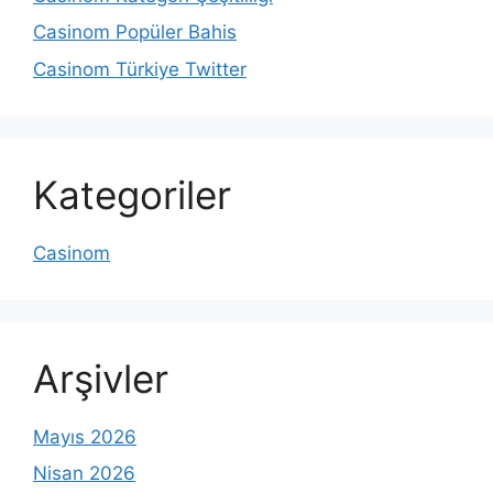
Casinom Popüler Bahis
Casinom Türkiye Twitter
Kategoriler
Casinom
Arşivler
Mayıs 2026
Nisan 2026