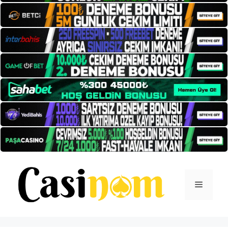
İçeriğe
atla
Menü