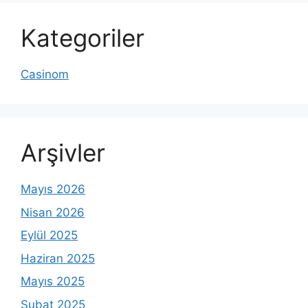
Kategoriler
Casinom
Arşivler
Mayıs 2026
Nisan 2026
Eylül 2025
Haziran 2025
Mayıs 2025
Şubat 2025