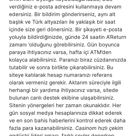
verdiğiniz e-posta adresini kullanmaya devam
edersiniz. Bir bildirim gönderirseniz, aynı alt
başlık ve Türk altyazıları ile yaklaşık bir saat
içinde size geri dönersiniz. Bir şikayeti e-posta
yoluyla bildirdiğinizde, günde 24 saatin A’Return
zamanı ‘olduğunu görebilirsiniz. Gün boyunca
paraya ihtiyacınız varsa, hafta içi ATM’den
kolayca alabilirsiniz. Paranızı biraz cüzdanınızda
tutabilir ve sonra birlikte çıkarabilirsiniz. Bu
siteye katılarak hesap numaranızı referans
olarak vermeniz gerekir. Aktarım süreciyle ilgili
herhangi bir yardıma ihtiyacınız varsa, sitede
bulunan canlı destek ekibine ulaşabilirsiniz.
Sitenin yönergeleri her zaman okunaklıdır. Her
gün sosyal medya hesaplarınıza dikkat ederek
ve en son bahis haberlerini kontrol ederek daha
fazla para kazanabilirsiniz.
Casinom hızlı çekim
endüstri lideri
amacı, farklı şeyler denerken