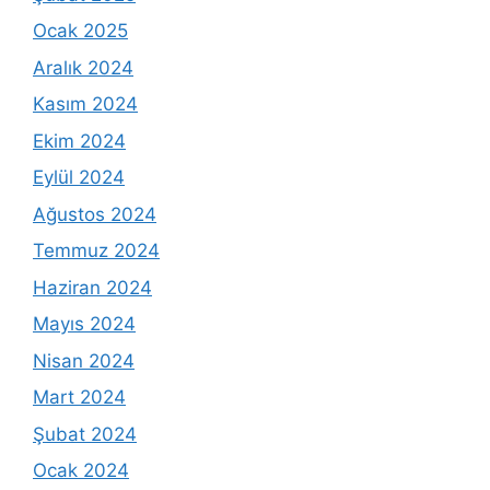
Ocak 2025
Aralık 2024
Kasım 2024
Ekim 2024
Eylül 2024
Ağustos 2024
Temmuz 2024
Haziran 2024
Mayıs 2024
Nisan 2024
Mart 2024
Şubat 2024
Ocak 2024