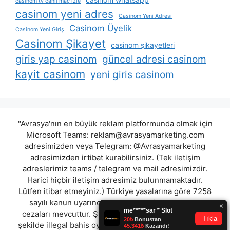
casinom tv canli maç izle
casinom yeni adres
Casinom Yeni Adresi
Casinom Üyelik
Casinom Yeni Giriş
Casinom Şikayet
casinom şikayetleri
giris yap casinom
güncel adresi casinom
kayit casinom
yeni giris casinom
"Avrasya'nın en büyük reklam platformunda olmak için
Microsoft Teams:
reklam@avrasyamarketing.com
adresimizden veya Telegram: @Avrasyamarketing
adresimizden irtibat kurabilirsiniz. (Tek iletişim
adreslerimiz teams / telegram ve mail adresimizdir.
Harici hiçbir iletişim adresimiz bulunmamaktadır.
Lütfen itibar etmeyiniz.) Türkiye yasalarına göre 7258
sayılı kanun uyarınca yasa dışı bahis oynamanın
cezaları mevcuttur. Şu an bulunduğunuz site hiç bir
şekilde illegal bahis oyunları oynatmıyor ve oynamaya