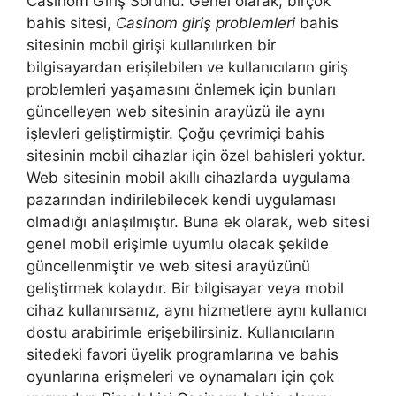
Casinom Giriş Sorunu. Genel olarak, birçok
bahis sitesi,
Casinom giriş problemleri
bahis
sitesinin mobil girişi kullanılırken bir
bilgisayardan erişilebilen ve kullanıcıların giriş
problemleri yaşamasını önlemek için bunları
güncelleyen web sitesinin arayüzü ile aynı
işlevleri geliştirmiştir. Çoğu çevrimiçi bahis
sitesinin mobil cihazlar için özel bahisleri yoktur.
Web sitesinin mobil akıllı cihazlarda uygulama
pazarından indirilebilecek kendi uygulaması
olmadığı anlaşılmıştır. Buna ek olarak, web sitesi
genel mobil erişimle uyumlu olacak şekilde
güncellenmiştir ve web sitesi arayüzünü
geliştirmek kolaydır. Bir bilgisayar veya mobil
cihaz kullanırsanız, aynı hizmetlere aynı kullanıcı
dostu arabirimle erişebilirsiniz. Kullanıcıların
sitedeki favori üyelik programlarına ve bahis
oyunlarına erişmeleri ve oynamaları için çok