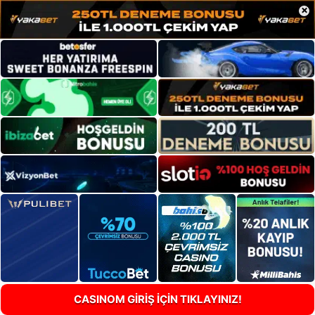
×
CASINOM GİRİŞ İÇİN TIKLAYINIZ!