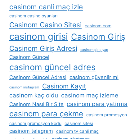
casinom canli maç izle
casinom casino oyunları
Casinom Casino Sitesi
casinom com
casinom girisi
Casinom Giriş
Casinom Giriş Adresi
casinom giriş yap
Casinom Güncel
casinom güncel adres
Casinom Güncel Adresi
casinom güvenlir mi
Casinom Kayıt
casinom instagram
casinom kaç oldu
casinom maç izleme
casinom para yatirma
Casinom Nasıl Bir Site
casinom para çekme
casinom promosyon
casinom promosyon kodu
casinom sitesi
casinom telegram
casinom tv canli maç
casinom whatsapp