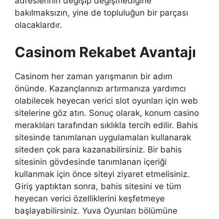
adreslerinin değişip değişmediğine
bakılmaksızın, yine de topluluğun bir parçası
olacaklardır.
Casinom Rekabet Avantajı
Casinom her zaman yarışmanın bir adım
önünde. Kazançlarınızı artırmanıza yardımcı
olabilecek heyecan verici slot oyunları için web
sitelerine göz atın. Sonuç olarak, konum casino
meraklıları tarafından sıklıkla tercih edilir. Bahis
sitesinde tanımlanan uygulamaları kullanarak
siteden çok para kazanabilirsiniz. Bir bahis
sitesinin gövdesinde tanımlanan içeriği
kullanmak için önce siteyi ziyaret etmelisiniz.
Giriş yaptıktan sonra, bahis sitesini ve tüm
heyecan verici özelliklerini keşfetmeye
başlayabilirsiniz. Yuva Oyunları bölümüne