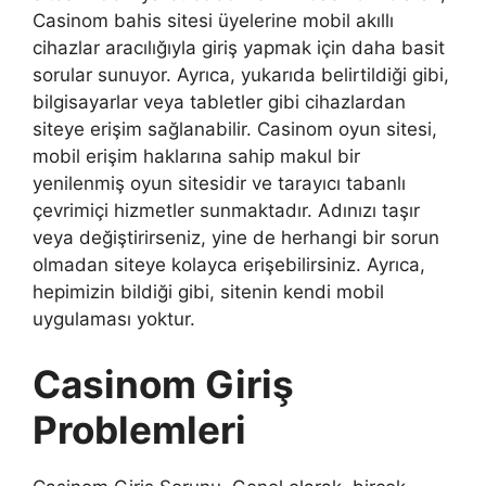
Casinom bahis sitesi üyelerine mobil akıllı
cihazlar aracılığıyla giriş yapmak için daha basit
sorular sunuyor. Ayrıca, yukarıda belirtildiği gibi,
bilgisayarlar veya tabletler gibi cihazlardan
siteye erişim sağlanabilir. Casinom oyun sitesi,
mobil erişim haklarına sahip makul bir
yenilenmiş oyun sitesidir ve tarayıcı tabanlı
çevrimiçi hizmetler sunmaktadır. Adınızı taşır
veya değiştirirseniz, yine de herhangi bir sorun
olmadan siteye kolayca erişebilirsiniz. Ayrıca,
hepimizin bildiği gibi, sitenin kendi mobil
uygulaması yoktur.
Casinom Giriş
Problemleri