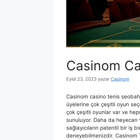
Casinom Ca
Eylül 23, 2023
yazar
Casinom
Casinom casino tenis seobahi
üyelerine çok çeşitli oyun s
çok çeşitli oyunlar var ve heps
sunuluyor. Daha da heyecan ve
sağlayıcıların patentli bir iş b
deneyebilmenizdir. Casinom T