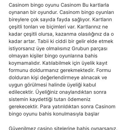
Casinom bingo oyunu Casinom Bu kartlarla
oynanan bir oyundur. Casinom bingo oyunları
bireylere çok sayıda fayda sağlıyor. Kartların
çeşitli tonları ve biçimleri var. Kartlarınız ne
kadar çeşitli olursa, kazanma olasılığınız da o
kadar artar. Tabii ki ciddi bir gelir elde etmek
istiyorsanız üye olmalısınız Grubun parçası
olmayan kişiler bingo oyunlarına bahis
koymamalıdır. Katılabilmek için üyelik kayıt
formunu doldurmanız gerekmektedir. Formu
dolduran kişi değerlendirmeye alınacak ve
uygun görülmesi halinde üyeliği kabul
edilecektir. Üyeliğiniz onaylandıktan sonra
sistemin kaydettiği tutarı ödemeniz
gerekecektir. Para yatırıldıktan sonra Casinom
bingo oyunu bahis konulmasıyla başlar
Güvenilmez casino sitelerine bahis oynarsanız,