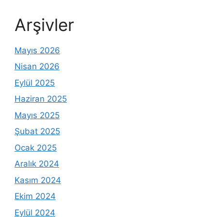
Arşivler
Mayıs 2026
Nisan 2026
Eylül 2025
Haziran 2025
Mayıs 2025
Şubat 2025
Ocak 2025
Aralık 2024
Kasım 2024
Ekim 2024
Eylül 2024