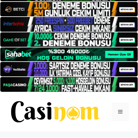
İçeriğe
atla
Menü