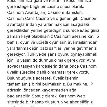
Koşullarımıza göre ve Kullanım Koşullarımıza
göre isteğe bağlı bir casino sitesi olarak.
Casinom Avantajları, Casinom Bahisleri,
Casinom Canlı Casino ve diğerleri gibi Casinom
avantajlarından yararlanmak için aşağıdaki
gereklilikleri yerine getirdiğiniz sürece istediğiniz
zaman kayıt olabilirsiniz Casinom ailesine katılıp
bahis, oyun ve ücretli oyunların avantajlarından
yararlanmak için bazı şartları yerine getirmeniz
gerekiyor. Türkiye’de şans oyunu oynayabilmek
için 18 yaşını doldurmuş olmak gerekiyor. Aynı
soyadı taşıyan kardeşlerin daha önce Casinom
üyelik sürecine dahil olmaması gerekiyordu
Bulunduğunuz adreste, üyelik işlemini
tamamlamış birini bulmalısınız. Bu makine, IP
adresini önceden kaydetmeden ağa
bağlanabilir. Sonuç olarak, Casinom web
sitesinde bir hesap oluşturun ve aboneliğinizi