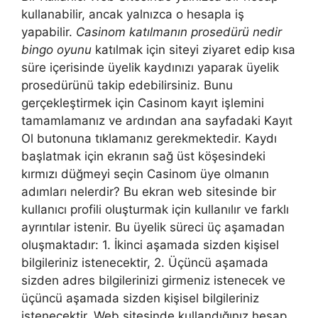
kullanabilir, ancak yalnızca o hesapla iş
yapabilir.
Casinom katılmanın prosedürü nedir
bingo oyunu
katılmak için siteyi ziyaret edip kısa
süre içerisinde üyelik kaydınızı yaparak üyelik
prosedürünü takip edebilirsiniz. Bunu
gerçekleştirmek için Casinom kayıt işlemini
tamamlamanız ve ardından ana sayfadaki Kayıt
Ol butonuna tıklamanız gerekmektedir. Kaydı
başlatmak için ekranın sağ üst köşesindeki
kırmızı düğmeyi seçin Casinom üye olmanın
adımları nelerdir? Bu ekran web sitesinde bir
kullanıcı profili oluşturmak için kullanılır ve farklı
ayrıntılar istenir. Bu üyelik süreci üç aşamadan
oluşmaktadır: 1. İkinci aşamada sizden kişisel
bilgileriniz istenecektir, 2. Üçüncü aşamada
sizden adres bilgilerinizi girmeniz istenecek ve
üçüncü aşamada sizden kişisel bilgileriniz
istenecektir. Web sitesinde kullandığınız hesap