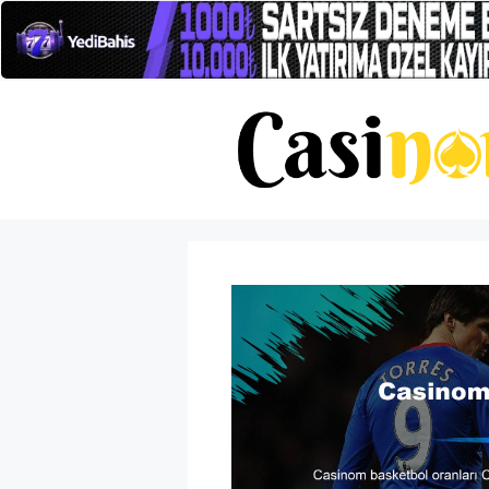
İçeriğe
atla