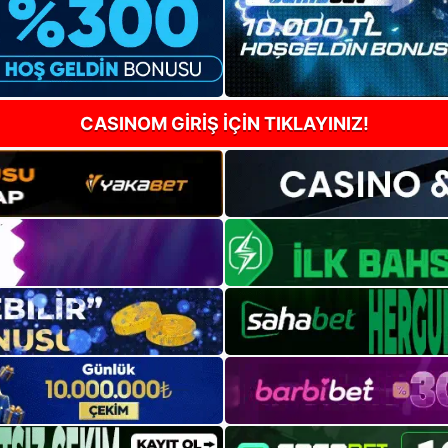
CASINOM GİRİŞ İÇİN TIKLAYINIZ!