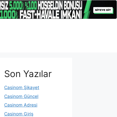
Son Yazılar
Casinom Şikayet
Casinom Güncel
Casinom Adresi
Casinom Giriş